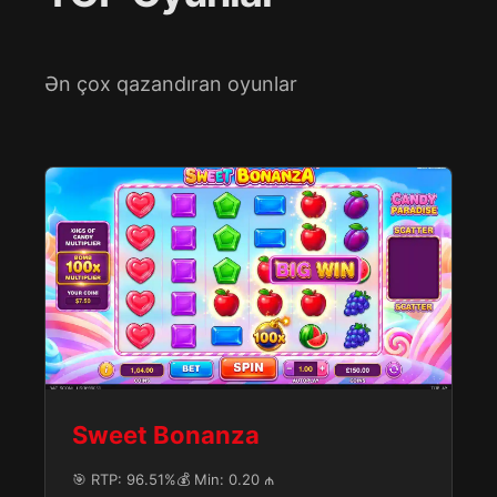
Ən çox qazandıran oyunlar
Sweet Bonanza
🎯 RTP: 96.51%
💰 Min: 0.20 ₼