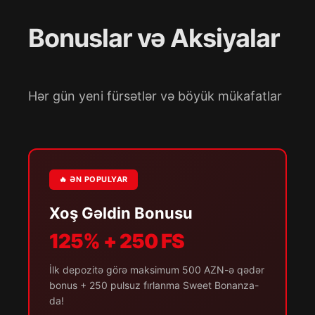
Bonuslar və Aksiyalar
Hər gün yeni fürsətlər və böyük mükafatlar
🔥 ƏN POPULYAR
Xoş Gəldin Bonusu
125% + 250 FS
İlk depozitə görə maksimum 500 AZN-ə qədər
bonus + 250 pulsuz fırlanma Sweet Bonanza-
da!