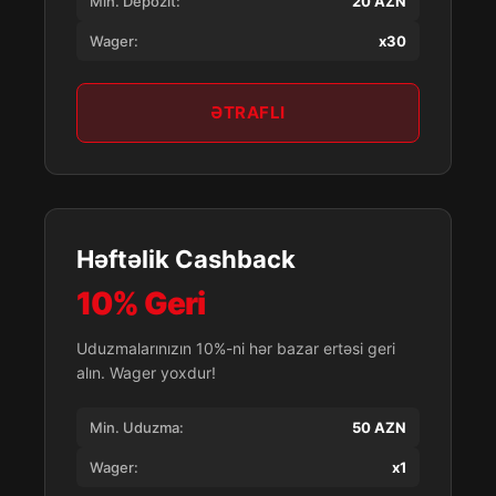
Min. Depozit:
20 AZN
Wager:
x30
ƏTRAFLI
Həftəlik Cashback
10% Geri
Uduzmalarınızın 10%-ni hər bazar ertəsi geri
alın. Wager yoxdur!
Min. Uduzma:
50 AZN
Wager:
x1