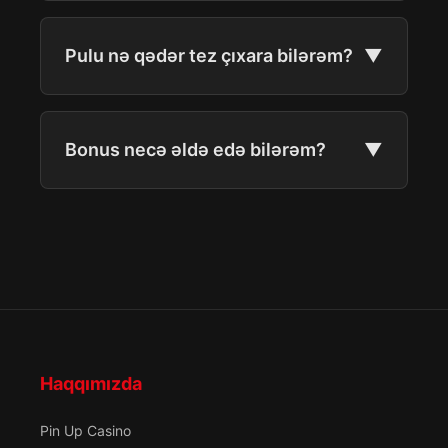
Pulu nə qədər tez çıxara bilərəm?
▼
Bonus necə əldə edə bilərəm?
▼
Haqqımızda
Pin Up Casino