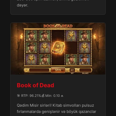
dəyər.
Book of Dead
🎯 RTP: 96.21%
💰 Min: 0.10 ₼
Qədim Misir sirləri! Kitab simvolları pulsuz
fırlanmalarda genişlənir və böyük qazanclar