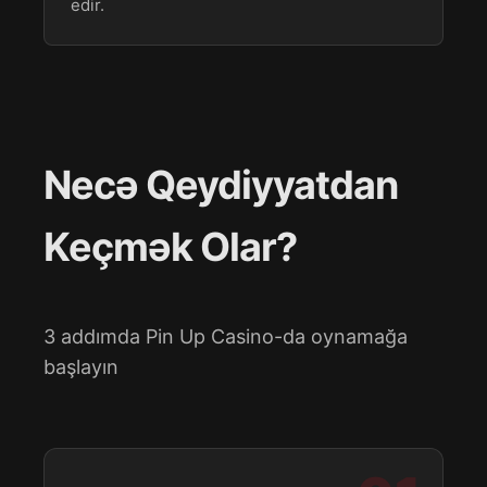
edir.
Necə Qeydiyyatdan
Keçmək Olar?
3 addımda Pin Up Casino-da oynamağa
başlayın