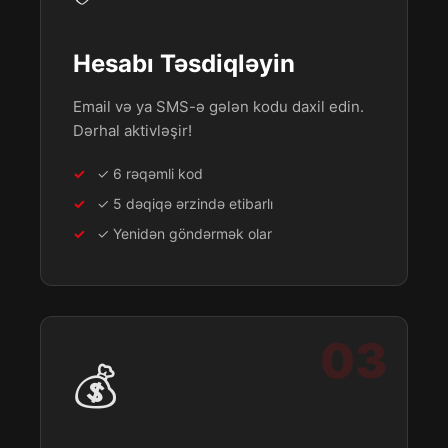
Hesabı Təsdiqləyin
Email və ya SMS-ə gələn kodu daxil edin.
Dərhal aktivləşir!
✓ 6 rəqəmli kod
✓ 5 dəqiqə ərzində etibarlı
✓ Yenidən göndərmək olar
03
💰