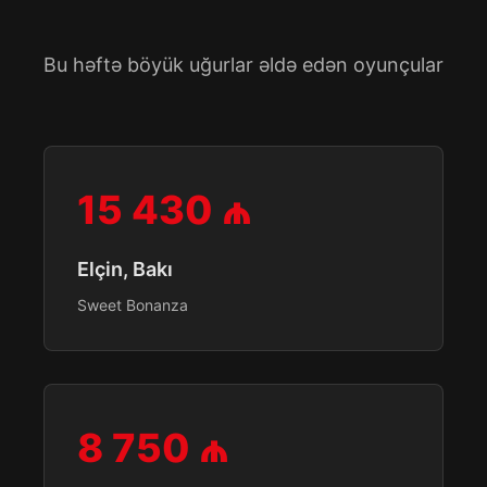
Bu həftə böyük uğurlar əldə edən oyunçular
15 430 ₼
Elçin, Bakı
Sweet Bonanza
8 750 ₼