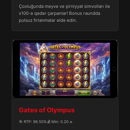
Çoxluğunda meyvə və şirniyyat simvolları ilə
x100-ə qədər çarpanlar! Bonus raundda
pulsuz fırlanmalar əldə edin.
Gates of Olympus
🎯 RTP: 96.50%
💰 Min: 0.20 ₼