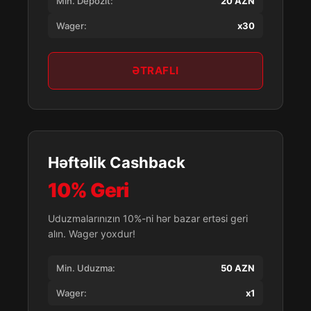
Min. Depozit:
20 AZN
Wager:
x30
ƏTRAFLI
Həftəlik Cashback
10% Geri
Uduzmalarınızın 10%-ni hər bazar ertəsi geri
alın. Wager yoxdur!
Min. Uduzma:
50 AZN
Wager:
x1