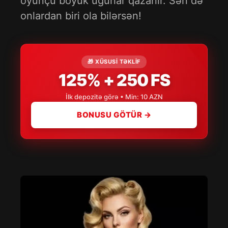
oyunçu böyük uğurlar qazanır. Sən də
onlardan biri ola bilərsən!
🎁 XÜSUSİ TƏKLİF
125% + 250 FS
İlk depozitə görə • Min: 10 AZN
BONUSU GÖTÜR →