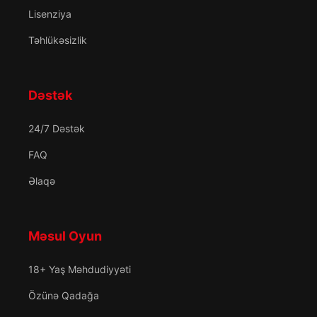
Lisenziya
Təhlükəsizlik
Dəstək
24/7 Dəstək
FAQ
Əlaqə
Məsul Oyun
18+ Yaş Məhdudiyyəti
Özünə Qadağa