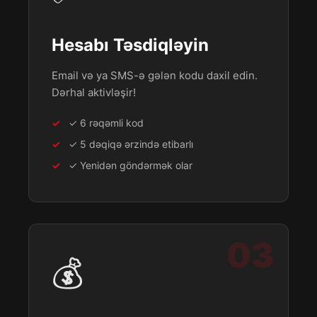
Hesabı Təsdiqləyin
Email və ya SMS-ə gələn kodu daxil edin.
Dərhal aktivləşir!
✓ 6 rəqəmli kod
✓ 5 dəqiqə ərzində etibarlı
✓ Yenidən göndərmək olar
03
💰