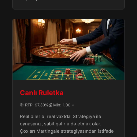
Canlı Ruletka
🎯 RTP: 97.30%
💰 Min: 1.00 ₼
Real dilerlə, real vaxtda! Strategiya ilə
oynasanız, sabit gəlir əldə etmək olar.
Çoxları Martingale strategiyasından istifadə