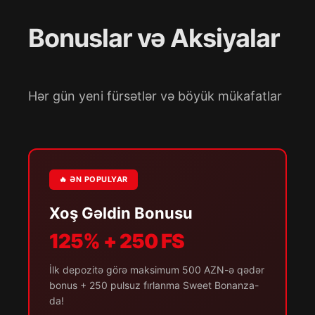
Bonuslar və Aksiyalar
Hər gün yeni fürsətlər və böyük mükafatlar
🔥 ƏN POPULYAR
Xoş Gəldin Bonusu
125% + 250 FS
İlk depozitə görə maksimum 500 AZN-ə qədər
bonus + 250 pulsuz fırlanma Sweet Bonanza-
da!