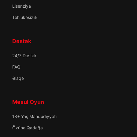
Lisenziya
Təhlükəsizlik
Dəstək
24/7 Dəstək
FAQ
Əlaqə
Məsul Oyun
18+ Yaş Məhdudiyyəti
Özünə Qadağa