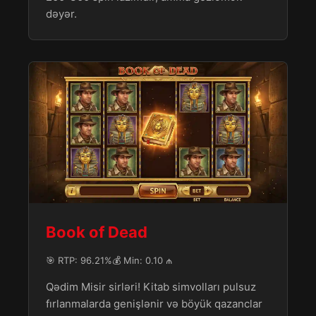
dəyər.
Book of Dead
🎯 RTP: 96.21%
💰 Min: 0.10 ₼
Qədim Misir sirləri! Kitab simvolları pulsuz
fırlanmalarda genişlənir və böyük qazanclar