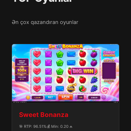
Ən çox qazandıran oyunlar
Sweet Bonanza
🎯 RTP: 96.51%
💰 Min: 0.20 ₼