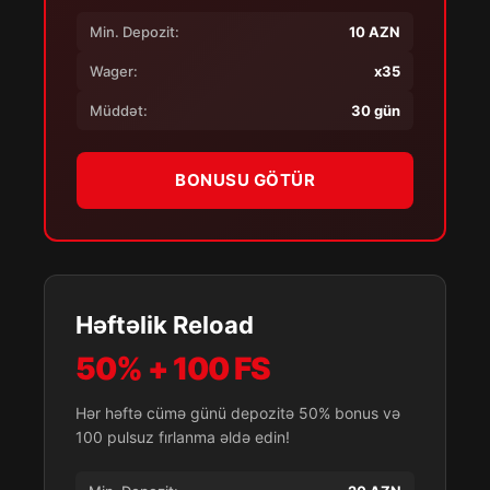
Min. Depozit:
10 AZN
Wager:
x35
Müddət:
30 gün
BONUSU GÖTÜR
Həftəlik Reload
50% + 100 FS
Hər həftə cümə günü depozitə 50% bonus və
100 pulsuz fırlanma əldə edin!