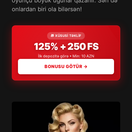
oyunçu böyük uğurlar qazanır. Sən də
onlardan biri ola bilərsən!
🎁 XÜSUSİ TƏKLİF
125% + 250 FS
İlk depozitə görə • Min: 10 AZN
BONUSU GÖTÜR →