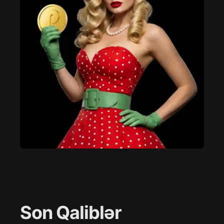
Son Qaliblər